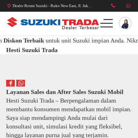
Dealer Resmi Suzuki - Ruko New East, Jl. Jakarta Garden City Boulevard No.10, RT.07/RW.09, Cakung Tim., Kec. Cakung, Kota Jakarta Timur, Daerah Khusus Ibukota Jakarta 13910
skon Terbaik
untuk unit Suzuki impian Anda. Nikmati 
Beranda
Model Kendaraan
Testimoni
Agen Pemasaran
Hesti Suzuki Trada
Layanan Sales dan After Sales Suzuki Mobil
Hesti Suzuki Trada – Berpengalaman dalam
membantu konsumen mendapatkan mobil impian.
Saya siap mendampingi Anda mulai dari
konsultasi unit, simulasi kredit yang fleksibel,
hingga layanan purna jual yang terjamin.