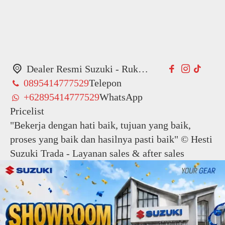
Dealer Resmi Suzuki - Ruko New East, Jl. Jakarta Garden City Boulevard No.10, RT.07/RW.09, Cakung Tim., Kec. Cakung, Kota Jakarta Timur, Daerah Khusus Ibukota Jakarta 13910
0895414777529
Telepon
+62895414777529
WhatsApp
Pricelist
"Bekerja dengan hati baik, tujuan yang baik,
proses yang baik dan hasilnya pasti baik" © Hesti
Suzuki Trada - Layanan sales & after sales